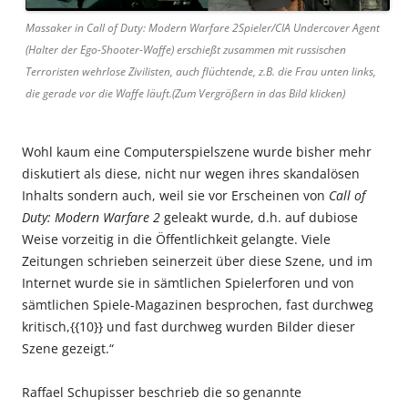
Massaker in Call of Duty: Modern Warfare 2Spieler/CIA Undercover Agent
(Halter der Ego-Shooter-Waffe) erschießt zusammen mit russischen
Terroristen wehrlose Zivilisten, auch flüchtende, z.B. die Frau unten links,
die gerade vor die Waffe läuft.(Zum Vergrößern in das Bild klicken)
Wohl kaum eine Computerspielszene wurde bisher mehr
diskutiert als diese, nicht nur wegen ihres skandalösen
Inhalts sondern auch, weil sie vor Erscheinen von
Call of
Duty: Modern Warfare 2
geleakt wurde, d.h. auf dubiose
Weise vorzeitig in die Öffentlichkeit gelangte. Viele
Zeitungen schrieben seinerzeit über diese Szene, und im
Internet wurde sie in sämtlichen Spielerforen und von
sämtlichen Spiele-Magazinen besprochen, fast durchweg
kritisch,{{10}} und fast durchweg wurden Bilder dieser
Szene gezeigt.“
Raffael Schupisser beschrieb die so genannte