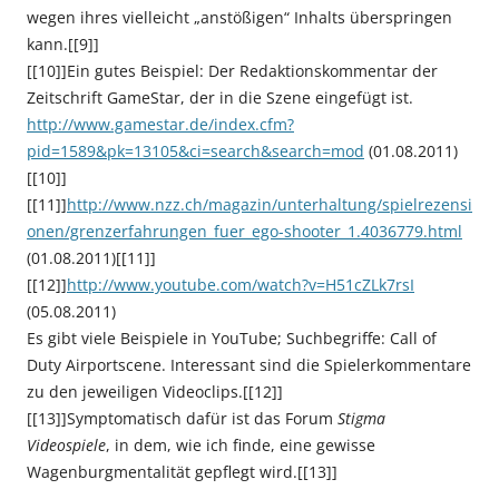
wegen ihres vielleicht „anstößigen“ Inhalts überspringen
kann.[[9]]
[[10]]Ein gutes Beispiel: Der Redaktionskommentar der
Zeitschrift GameStar, der in die Szene eingefügt ist.
http://www.gamestar.de/index.cfm?
pid=1589&pk=13105&ci=search&search=mod
(01.08.2011)
[[10]]
[[11]]
http://www.nzz.ch/magazin/unterhaltung/spielrezensi
onen/grenzerfahrungen_fuer_ego-shooter_1.4036779.html
(01.08.2011)[[11]]
[[12]]
http://www.youtube.com/watch?v=H51cZLk7rsI
(05.08.2011)
Es gibt viele Beispiele in YouTube; Suchbegriffe: Call of
Duty Airportscene. Interessant sind die Spielerkommentare
zu den jeweiligen Videoclips.[[12]]
[[13]]Symptomatisch dafür ist das Forum
Stigma
Videospiele
, in dem, wie ich finde, eine gewisse
Wagenburgmentalität gepflegt wird.[[13]]