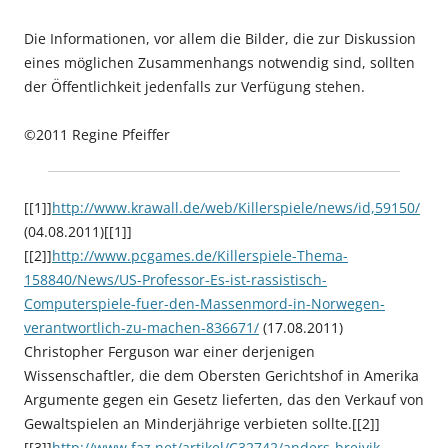
Die Informationen, vor allem die Bilder, die zur Diskussion
eines möglichen Zusammenhangs notwendig sind, sollten
der Öffentlichkeit jedenfalls zur Verfügung stehen.
©2011 Regine Pfeiffer
[[1]]
http://www.krawall.de/web/Killerspiele/news/id,59150/
(04.08.2011)[[1]]
[[2]]
http://www.pcgames.de/Killerspiele-Thema-
158840/News/US-Professor-Es-ist-rassistisch-
Computerspiele-fuer-den-Massenmord-in-Norwegen-
verantwortlich-zu-machen-836671/
(17.08.2011)
Christopher Ferguson war einer derjenigen
Wissenschaftler, die dem Obersten Gerichtshof in Amerika
Argumente gegen ein Gesetz lieferten, das den Verkauf von
Gewaltspielen an Minderjährige verbieten sollte.[[2]]
[[3]]
http://www.faz.net/artikel/C32742/anders-breivik-