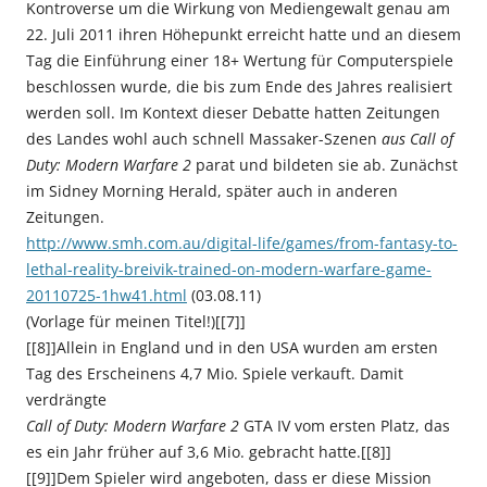
Kontroverse um die Wirkung von Mediengewalt genau am
22. Juli 2011 ihren Höhepunkt erreicht hatte und an diesem
Tag die Einführung einer 18+ Wertung für Computerspiele
beschlossen wurde, die bis zum Ende des Jahres realisiert
werden soll. Im Kontext dieser Debatte hatten Zeitungen
des Landes wohl auch schnell Massaker-Szenen
aus Call of
Duty: Modern Warfare 2
parat und bildeten sie ab. Zunächst
im Sidney Morning Herald, später auch in anderen
Zeitungen.
http://www.smh.com.au/digital-life/games/from-fantasy-to-
lethal-reality-breivik-trained-on-modern-warfare-game-
20110725-1hw41.html
(03.08.11)
(Vorlage für meinen Titel!)[[7]]
[[8]]Allein in England und in den USA wurden am ersten
Tag des Erscheinens 4,7 Mio. Spiele verkauft. Damit
verdrängte
Call of
Duty: Modern Warfare 2
GTA IV vom ersten Platz, das
es ein Jahr früher auf 3,6 Mio. gebracht hatte.[[8]]
[[9]]Dem Spieler wird angeboten, dass er diese Mission