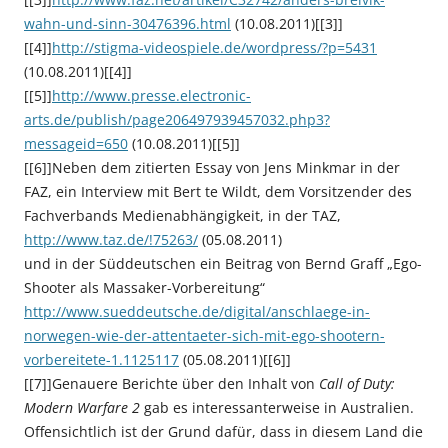
wahn-und-sinn-30476396.html
(10.08.2011)[[3]]
[[4]]
http://stigma-videospiele.de/wordpress/?p=5431
(10.08.2011)[[4]]
[[5]]
http://www.presse.electronic-
arts.de/publish/page206497939457032.php3?
messageid=650
(10.08.2011)[[5]]
[[6]]Neben dem zitierten Essay von Jens Minkmar in der
FAZ, ein Interview mit Bert te Wildt, dem Vorsitzender des
Fachverbands Medienabhängigkeit, in der TAZ,
http://www.taz.de/!75263/
(05.08.2011)
und in der Süddeutschen ein Beitrag von Bernd Graff „Ego-
Shooter als Massaker-Vorbereitung“
http://www.sueddeutsche.de/digital/anschlaege-in-
norwegen-wie-der-attentaeter-sich-mit-ego-shootern-
vorbereitete-1.1125117
(05.08.2011)[[6]]
[[7]]Genauere Berichte über den Inhalt von
Call of Duty:
Modern Warfare 2
gab es interessanterweise in Australien.
Offensichtlich ist der Grund dafür, dass in diesem Land die