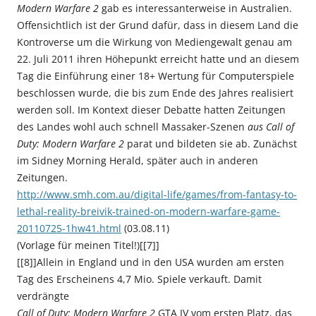
Modern Warfare 2
gab es interessanterweise in Australien.
Offensichtlich ist der Grund dafür, dass in diesem Land die
Kontroverse um die Wirkung von Mediengewalt genau am
22. Juli 2011 ihren Höhepunkt erreicht hatte und an diesem
Tag die Einführung einer 18+ Wertung für Computerspiele
beschlossen wurde, die bis zum Ende des Jahres realisiert
werden soll. Im Kontext dieser Debatte hatten Zeitungen
des Landes wohl auch schnell Massaker-Szenen
aus Call of
Duty: Modern Warfare 2
parat und bildeten sie ab. Zunächst
im Sidney Morning Herald, später auch in anderen
Zeitungen.
http://www.smh.com.au/digital-life/games/from-fantasy-to-
lethal-reality-breivik-trained-on-modern-warfare-game-
20110725-1hw41.html
(03.08.11)
(Vorlage für meinen Titel!)[[7]]
[[8]]Allein in England und in den USA wurden am ersten
Tag des Erscheinens 4,7 Mio. Spiele verkauft. Damit
verdrängte
Call of
Duty: Modern Warfare 2
GTA IV vom ersten Platz, das