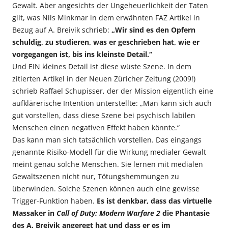
Gewalt. Aber angesichts der Ungeheuerlichkeit der Taten
gilt, was Nils Minkmar in dem erwähnten FAZ Artikel in
Bezug auf A. Breivik schrieb:
„Wir sind es den Opfern
schuldig, zu studieren, was er geschrieben hat, wie er
vorgegangen ist, bis ins kleinste Detail.“
Und EIN kleines Detail ist diese wüste Szene. In dem
zitierten Artikel in der Neuen Züricher Zeitung (2009!)
schrieb Raffael Schupisser, der der Mission eigentlich eine
aufklärerische Intention unterstellte: „Man kann sich auch
gut vorstellen, dass diese Szene bei psychisch labilen
Menschen einen negativen Effekt haben könnte.“
Das kann man sich tatsächlich vorstellen. Das eingangs
genannte Risiko-Modell für die Wirkung medialer Gewalt
meint genau solche Menschen. Sie lernen mit medialen
Gewaltszenen nicht nur, Tötungshemmungen zu
überwinden. Solche Szenen können auch eine gewisse
Trigger-Funktion haben.
Es ist denkbar, dass das virtuelle
Massaker in
Call of Duty: Modern Warfare 2
die Phantasie
des A. Breivik angeregt hat und dass er es im