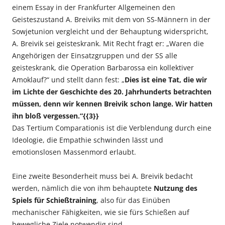
einem Essay in der Frankfurter Allgemeinen den
Geisteszustand A. Breiviks mit dem von SS-Männern in der
Sowjetunion vergleicht und der Behauptung widerspricht,
A. Breivik sei geisteskrank. Mit Recht fragt er: „Waren die
Angehörigen der Einsatzgruppen und der SS alle
geisteskrank, die Operation Barbarossa ein kollektiver
Amoklauf?“ und stellt dann fest: „
Dies ist eine Tat, die wir
im Lichte der Geschichte des 20. Jahrhunderts betrachten
müssen, denn wir kennen Breivik schon lange. Wir hatten
ihn bloß vergessen.“{{3}}
Das Tertium Comparationis ist die Verblendung durch eine
Ideologie, die Empathie schwinden lässt und
emotionslosen Massenmord erlaubt.
Eine zweite Besonderheit muss bei A. Breivik bedacht
werden, nämlich die von ihm behauptete
Nutzung des
Spiels für Schießtraining
, also für das Einüben
mechanischer Fähigkeiten, wie sie fürs Schießen auf
bewegliche Ziele notwendig sind.