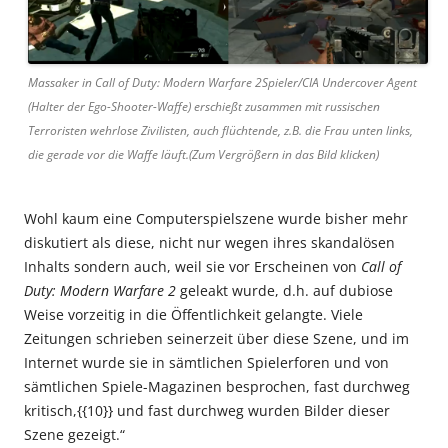
Massaker in Call of Duty: Modern Warfare 2Spieler/CIA Undercover Agent
(Halter der Ego-Shooter-Waffe) erschießt zusammen mit russischen
Terroristen wehrlose Zivilisten, auch flüchtende, z.B. die Frau unten links,
die gerade vor die Waffe läuft.(Zum Vergrößern in das Bild klicken)
Wohl kaum eine Computerspielszene wurde bisher mehr
diskutiert als diese, nicht nur wegen ihres skandalösen
Inhalts sondern auch, weil sie vor Erscheinen von
Call of
Duty: Modern Warfare 2
geleakt wurde, d.h. auf dubiose
Weise vorzeitig in die Öffentlichkeit gelangte. Viele
Zeitungen schrieben seinerzeit über diese Szene, und im
Internet wurde sie in sämtlichen Spielerforen und von
sämtlichen Spiele-Magazinen besprochen, fast durchweg
kritisch,{{10}} und fast durchweg wurden Bilder dieser
Szene gezeigt.“