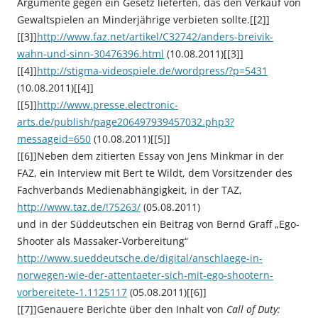
Argumente gegen ein Gesetz lieferten, das den Verkauf von
Gewaltspielen an Minderjährige verbieten sollte.[[2]]
[[3]]
http://www.faz.net/artikel/C32742/anders-breivik-
wahn-und-sinn-30476396.html
(10.08.2011)[[3]]
[[4]]
http://stigma-videospiele.de/wordpress/?p=5431
(10.08.2011)[[4]]
[[5]]
http://www.presse.electronic-
arts.de/publish/page206497939457032.php3?
messageid=650
(10.08.2011)[[5]]
[[6]]Neben dem zitierten Essay von Jens Minkmar in der
FAZ, ein Interview mit Bert te Wildt, dem Vorsitzender des
Fachverbands Medienabhängigkeit, in der TAZ,
http://www.taz.de/!75263/
(05.08.2011)
und in der Süddeutschen ein Beitrag von Bernd Graff „Ego-
Shooter als Massaker-Vorbereitung“
http://www.sueddeutsche.de/digital/anschlaege-in-
norwegen-wie-der-attentaeter-sich-mit-ego-shootern-
vorbereitete-1.1125117
(05.08.2011)[[6]]
[[7]]Genauere Berichte über den Inhalt von
Call of Duty: