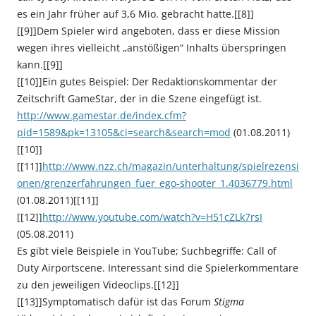
es ein Jahr früher auf 3,6 Mio. gebracht hatte.[[8]]
[[9]]Dem Spieler wird angeboten, dass er diese Mission
wegen ihres vielleicht „anstößigen“ Inhalts überspringen
kann.[[9]]
[[10]]Ein gutes Beispiel: Der Redaktionskommentar der
Zeitschrift GameStar, der in die Szene eingefügt ist.
http://www.gamestar.de/index.cfm?
pid=1589&pk=13105&ci=search&search=mod
(01.08.2011)
[[10]]
[[11]]
http://www.nzz.ch/magazin/unterhaltung/spielrezensi
onen/grenzerfahrungen_fuer_ego-shooter_1.4036779.html
(01.08.2011)[[11]]
[[12]]
http://www.youtube.com/watch?v=H51cZLk7rsI
(05.08.2011)
Es gibt viele Beispiele in YouTube; Suchbegriffe: Call of
Duty Airportscene. Interessant sind die Spielerkommentare
zu den jeweiligen Videoclips.[[12]]
[[13]]Symptomatisch dafür ist das Forum
Stigma