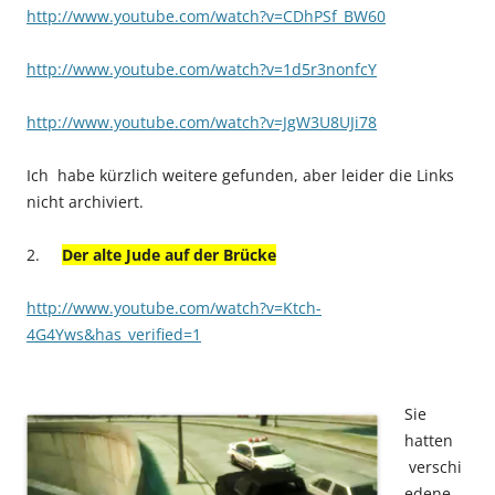
http://www.youtube.com/watch?v=CDhPSf_BW60
http://www.youtube.com/watch?v=1d5r3nonfcY
http://www.youtube.com/watch?v=JgW3U8UJi78
Ich habe kürzlich weitere gefunden, aber leider die Links
nicht archiviert.
2.
Der alte Jude auf der Brücke
http://www.youtube.com/watch?v=Ktch-
4G4Yws&has_verified=1
Sie
hatten
verschi
edene