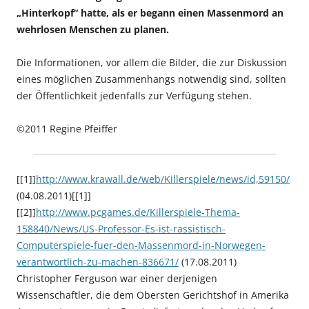
„Hinterkopf“ hatte, als er begann einen Massenmord an
wehrlosen Menschen zu planen.
Die Informationen, vor allem die Bilder, die zur Diskussion
eines möglichen Zusammenhangs notwendig sind, sollten
der Öffentlichkeit jedenfalls zur Verfügung stehen.
©2011 Regine Pfeiffer
[[1]]
http://www.krawall.de/web/Killerspiele/news/id,59150/
(04.08.2011)[[1]]
[[2]]
http://www.pcgames.de/Killerspiele-Thema-
158840/News/US-Professor-Es-ist-rassistisch-
Computerspiele-fuer-den-Massenmord-in-Norwegen-
verantwortlich-zu-machen-836671/
(17.08.2011)
Christopher Ferguson war einer derjenigen
Wissenschaftler, die dem Obersten Gerichtshof in Amerika